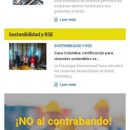
Esta alternativa de inversión permite a las
empresas obtener fondos para sus
proyectos a través...
Leer más
Sostenibilidad y RSE
SOSTENIBILIDAD Y RSE
Casa Colombia: certificación para
viviendas sostenibles se...
La Estrategia Internacional Casa articulará
los sistemas desarrollados en Brasil,
Colombia y...
Leer más