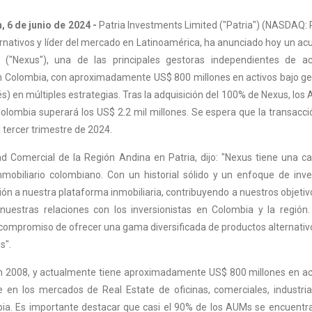
 6 de junio de 2024 -
Patria Investments Limited ("Patria") (NASDAQ: 
ernativos y líder del mercado en Latinoamérica, ha anunciado hoy un ac
l ("Nexus"), una de las principales gestoras independientes de ac
en Colombia, con aproximadamente US$ 800 millones en activos bajo ge
lés) en múltiples estrategias. Tras la adquisición del 100% de Nexus, los
Colombia superará los US$ 2.2 mil millones. Se espera que la transacci
 tercer trimestre de 2024.
d Comercial de la Región Andina en Patria, dijo: "Nexus tiene una ca
nmobiliario colombiano. Con un historial sólido y un enfoque de inve
ión a nuestra plataforma inmobiliaria, contribuyendo a nuestros objetiv
 nuestras relaciones con los inversionistas en Colombia y la región.
compromiso de ofrecer una gama diversificada de productos alternativ
s".
n 2008, y actualmente tiene aproximadamente US$ 800 millones en ac
 en los mercados de Real Estate de oficinas, comerciales, industria
bia. Es importante destacar que casi el 90% de los AUMs se encuentr