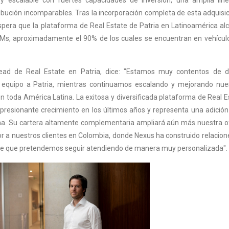
ibución incomparables. Tras la incorporación completa de esta adquisic
spera que la plataforma de Real Estate de Patria en Latinoamérica al
UMs, aproximadamente el 90% de los cuales se encuentran en vehícul
ead de Real Estate en Patria, dice: "Estamos muy contentos de d
o equipo a Patria, mientras continuamos escalando y mejorando nue
n toda América Latina. La exitosa y diversificada plataforma de Real E
resionante crecimiento en los últimos años y representa una adició
rma. Su cartera altamente complementaria ampliará aún más nuestra o
or a nuestros clientes en Colombia, donde Nexus ha construido relacion
ave que pretendemos seguir atendiendo de manera muy personalizada".