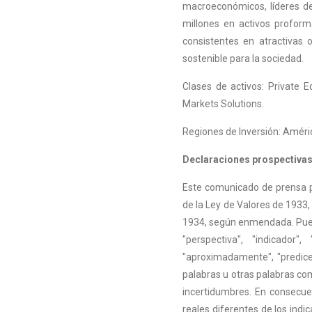
macroeconómicos, líderes de
millones en activos proform
consistentes en atractivas 
sostenible para la sociedad.
Clases de activos: Private Eq
Markets Solutions.
Regiones de Inversión: Améric
Declaraciones prospectiva
Este comunicado de prensa p
de la Ley de Valores de 1933
1934, según enmendada. Puede
"perspectiva", "indicador",
"aproximadamente", "predice"
palabras u otras palabras com
incertidumbres. En consecue
reales diferentes de los ind