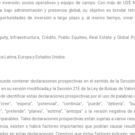
 inversión, socios operativos y equipo de campo. Con más de US$ 4
a bajo administración y presencia global, su objetivo es brindar ret
oportunidades de inversión a largo plazo y, al mismo tiempo, crear 
uity, Infraestructura, Crédito, Public Equities, Real Estate y Global Pr
a Latina, Europa y Estados Unidos.
s
uede contener declaraciones prospectivas en el sentido de la Secció
,
en su versión modificada,y la Sección 21E de la Ley de Bolsas de Valor
 identificar estas declaraciones prospectivas por el uso de palabras
 "cree", "espera", "potencial", "continúa", “puede", "debería", "bu
, "pretende", "planes", "estima", "anticipa" o la versión negativa de 
parables. Tales declaraciones prospectivas están sujetas a varios ries
ncia, existen o habrá factores importantes que podrían causar resul
icados en estas declaraciones. Creemos que estos factores incluyen, pe