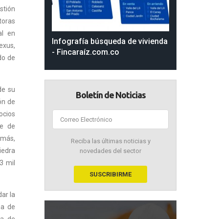
stión
toras
al en
Infografía búsqueda de vivienda
exus,
- Fincaraíz.com.co
do de
de su
Boletín de Noticias
ón de
ocios
te de
emás,
Reciba las últimas noticias y
iedra
novedades del sector
3 mil
ar la
ma de
ea de