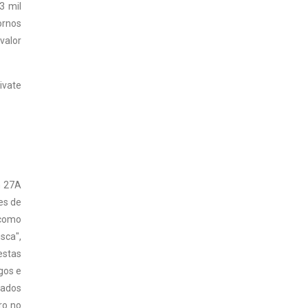
3 mil
ornos
valor
ivate
n 27A
es de
 como
sca",
estas
gos e
tados
ro no