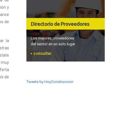
ión y
cance
os de
Directorio de Proveedores
Los mejores proveedores
ar la
del sector en un solo lugar
stras
consultar
state
n muy
ferta
es de
Tweets by HoyConstruccion