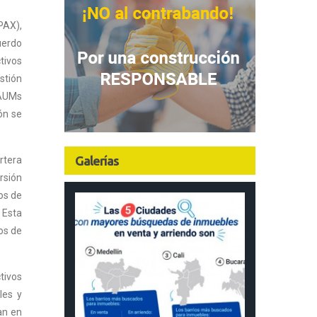
PAX),
uerdo
tivos
stión
 AUMs
ón se
Galerías
rtera
rsión
os de
 Esta
os de
tivos
les y
an en