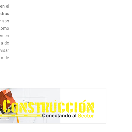
en el
stras
e son
 como
en en
ha de
visar
 o de