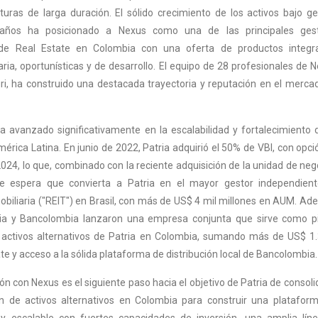
uras de larga duración. El sólido crecimiento de los activos bajo ge
 años ha posicionado a Nexus como una de las principales ges
 de Real Estate en Colombia con una oferta de productos integr
aria, oportunísticas y de desarrollo. El equipo de 28 profesionales de N
ri, ha construido una destacada trayectoria y reputación en el merca
ha avanzado significativamente en la escalabilidad y fortalecimiento 
érica Latina. En junio de 2022, Patria adquirió el 50% de VBI, con opci
024, lo que, combinado con la reciente adquisición de la unidad de neg
e espera que convierta a Patria en el mayor gestor independien
obiliaria ("REIT") en Brasil, con más de US$ 4 mil millones en AUM. Ad
ia y Bancolombia lanzaron una empresa conjunta que sirve como p
 activos alternativos de Patria en Colombia, sumando más de US$ 1.
e y acceso a la sólida plataforma de distribución local de Bancolombia.
ón con Nexus es el siguiente paso hacia el objetivo de Patria de consolid
ón de activos alternativos en Colombia para construir una platafor
da y escalable con fuertes capacidades de inversión, una amplia lín