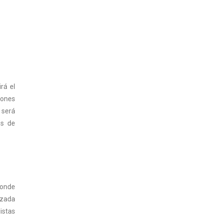
rá el
lones
 será
es de
donde
izada
istas